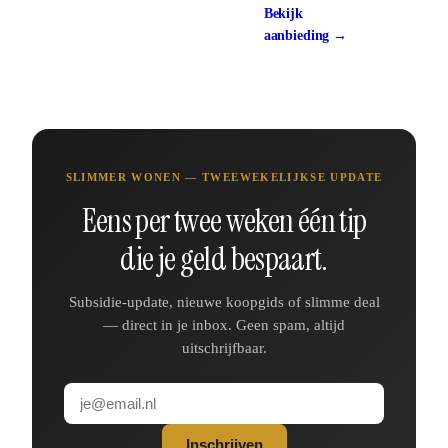
Vergelijk hybride
Bekijk
warmtepompen
aanbieding →
ca. €8.000-€12.000
SLIMMER WONEN — TWEEWEKELIJKSE UPDATE
Eens per twee weken één tip
die je geld bespaart.
Subsidie-update, nieuwe koopgids of slimme deal
— direct in je inbox. Geen spam, altijd
uitschrijfbaar.
Inschrijven