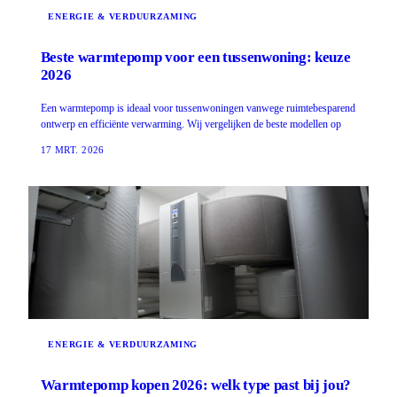
ENERGIE & VERDUURZAMING
Beste warmtepomp voor een tussenwoning: keuze
2026
Een warmtepomp is ideaal voor tussenwoningen vanwege ruimtebesparend
ontwerp en efficiënte verwarming. Wij vergelijken de beste modellen op
17 MRT. 2026
ENERGIE & VERDUURZAMING
Warmtepomp kopen 2026: welk type past bij jou?