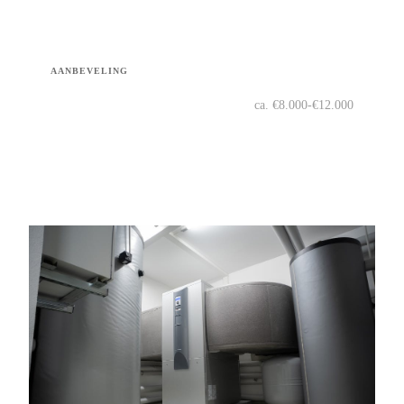
AANBEVELING
Vergelijk hybride
ca. €8.000-€12.000
warmtepompen
Bekijk →