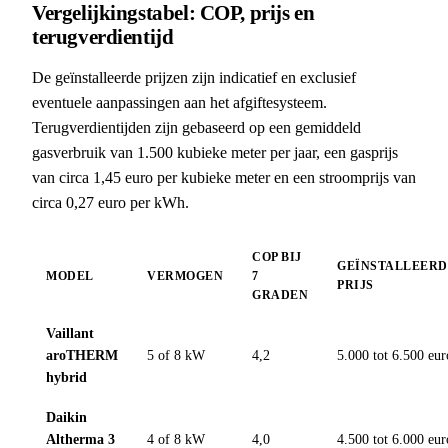
Vergelijkingstabel: COP, prijs en
terugverdientijd
De geïnstalleerde prijzen zijn indicatief en exclusief
eventuele aanpassingen aan het afgiftesysteem.
Terugverdientijden zijn gebaseerd op een gemiddeld
gasverbruik van 1.500 kubieke meter per jaar, een gasprijs
van circa 1,45 euro per kubieke meter en een stroomprijs van
circa 0,27 euro per kWh.
COP BIJ
GEÏNSTALLEERD
MODEL
VERMOGEN
7
PRIJS
GRADEN
Vaillant
aroTHERM
5 of 8 kW
4,2
5.000 tot 6.500 eur
hybrid
Daikin
Altherma 3
4 of 8 kW
4,0
4.500 tot 6.000 eur