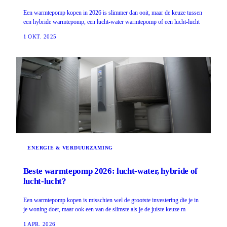
Een warmtepomp kopen in 2026 is slimmer dan ooit, maar de keuze tussen
een hybride warmtepomp, een lucht-water warmtepomp of een lucht-lucht
1 OKT. 2025
ENERGIE & VERDUURZAMING
Beste warmtepomp 2026: lucht-water, hybride of
lucht-lucht?
Een warmtepomp kopen is misschien wel de grootste investering die je in
je woning doet, maar ook een van de slimste als je de juiste keuze m
1 APR. 2026