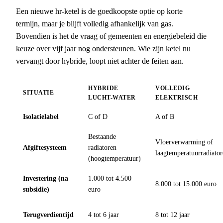
Een nieuwe hr-ketel is de goedkoopste optie op korte
termijn, maar je blijft volledig afhankelijk van gas.
Bovendien is het de vraag of gemeenten en energiebeleid die
keuze over vijf jaar nog ondersteunen. Wie zijn ketel nu
vervangt door hybride, loopt niet achter de feiten aan.
HYBRIDE
VOLLEDIG
SITUATIE
LUCHT-WATER
ELEKTRISCH
Isolatielabel
C of D
A of B
Bestaande
Vloerverwarming of
Afgiftesysteem
radiatoren
laagtemperatuurradiato
(hoogtemperatuur)
Investering (na
1.000 tot 4.500
8.000 tot 15.000 euro
subsidie)
euro
Terugverdientijd
4 tot 6 jaar
8 tot 12 jaar