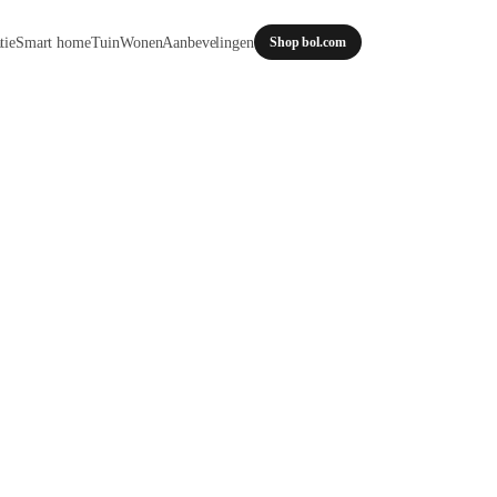
tie
Smart home
Tuin
Wonen
Aanbevelingen
Shop bol.com