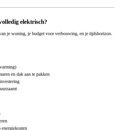
olledig elektrisch?
 van je woning, je budget voor verbouwing, en je tijdshorizon.
rwarming)
 muren en dak aan te pakken
investering
rduurzaamt
)
veren
p energiekosten