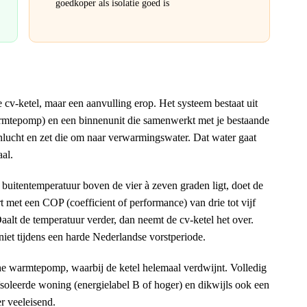
goedkoper als isolatie goed is
v-ketel, maar een aanvulling erop. Het systeem bestaat uit
armtepomp) en een binnenunit die samenwerkt met je bestaande
nlucht en zet die om naar verwarmingswater. Dat water gaat
aal.
uitentemperatuur boven de vier à zeven graden ligt, doet de
t met een COP (coefficient of performance) van drie tot vijf
alt de temperatuur verder, dan neemt de cv-ketel het over.
iet tijdens een harde Nederlandse vorstperiode.
che warmtepomp, waarbij de ketel helemaal verdwijnt. Volledig
ïsoleerde woning (energielabel B of hoger) en dikwijls ook een
r veeleisend.