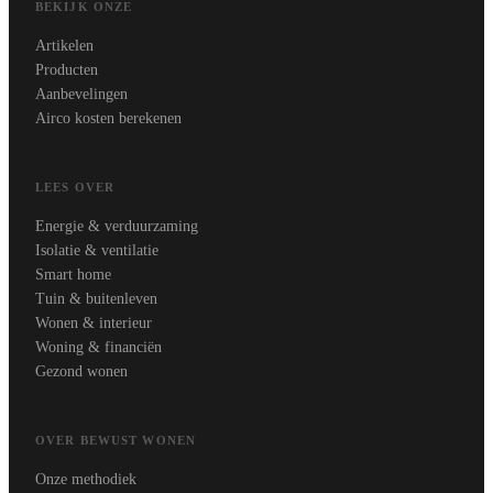
BEKIJK ONZE
Artikelen
Producten
Aanbevelingen
Airco kosten berekenen
LEES OVER
Energie & verduurzaming
Isolatie & ventilatie
Smart home
Tuin & buitenleven
Wonen & interieur
Woning & financiën
Gezond wonen
OVER BEWUST WONEN
Onze methodiek