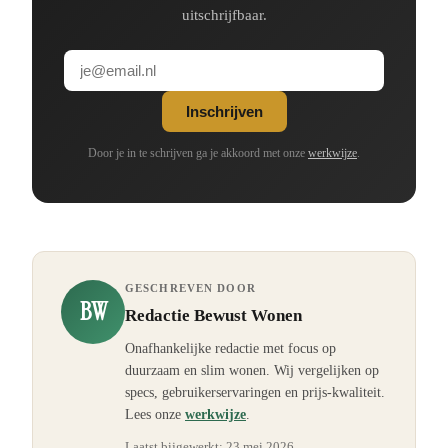
uitschrijfbaar.
Inschrijven
Door je in te schrijven ga je akkoord met onze
werkwijze
.
GESCHREVEN DOOR
BW
Redactie Bewust Wonen
Onafhankelijke redactie met focus op
duurzaam en slim wonen. Wij vergelijken op
specs, gebruikerservaringen en prijs-kwaliteit.
Lees onze
werkwijze
.
Laatst bijgewerkt:
23 mei 2026