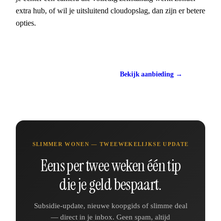
extra hub, of wil je uitsluitend cloudopslag, dan zijn er betere
opties.
Bekijk huidige prijs
Bekijk aanbieding →
ca. €250
SLIMMER WONEN — TWEEWEKELIJKSE UPDATE
Eens per twee weken één tip
die je geld bespaart.
Subsidie-update, nieuwe koopgids of slimme deal
— direct in je inbox. Geen spam, altijd