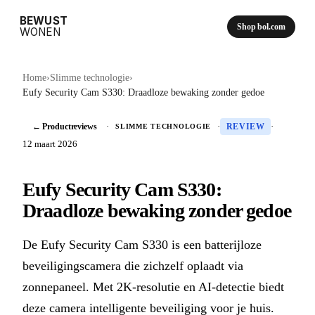
BEWUST
Shop bol.com
WONEN
Home
›
Slimme technologie
›
Eufy Security Cam S330: Draadloze bewaking zonder gedoe
← Productreviews
·
·
·
SLIMME TECHNOLOGIE
REVIEW
12 maart 2026
Eufy Security Cam S330:
Draadloze bewaking zonder gedoe
De Eufy Security Cam S330 is een batterijloze
beveiligingscamera die zichzelf oplaadt via
zonnepaneel. Met 2K-resolutie en AI-detectie biedt
deze camera intelligente beveiliging voor je huis.