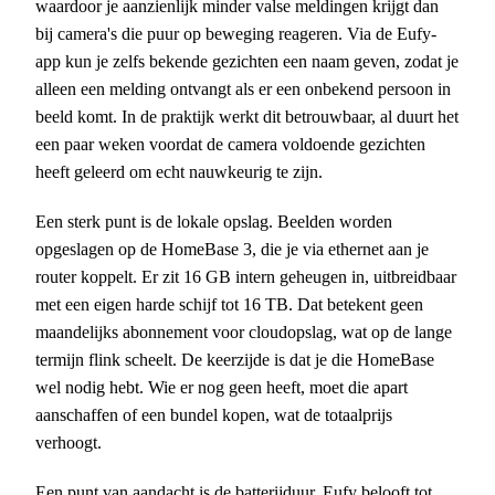
waardoor je aanzienlijk minder valse meldingen krijgt dan
bij camera's die puur op beweging reageren. Via de Eufy-
app kun je zelfs bekende gezichten een naam geven, zodat je
alleen een melding ontvangt als er een onbekend persoon in
beeld komt. In de praktijk werkt dit betrouwbaar, al duurt het
een paar weken voordat de camera voldoende gezichten
heeft geleerd om echt nauwkeurig te zijn.
Een sterk punt is de lokale opslag. Beelden worden
opgeslagen op de HomeBase 3, die je via ethernet aan je
router koppelt. Er zit 16 GB intern geheugen in, uitbreidbaar
met een eigen harde schijf tot 16 TB. Dat betekent geen
maandelijks abonnement voor cloudopslag, wat op de lange
termijn flink scheelt. De keerzijde is dat je die HomeBase
wel nodig hebt. Wie er nog geen heeft, moet die apart
aanschaffen of een bundel kopen, wat de totaalprijs
verhoogt.
Een punt van aandacht is de batterijduur. Eufy belooft tot