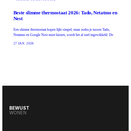
Beste slimme thermostaat 2026: Tado, Netatmo en
Nest
Een slimme thermostaat kopen lijkt simpel, maar zodra je tussen Tado,
Netatmo en Google Nest moet kiezen, wordt het al snel ingewikkeld. De
27 JAN. 2026
BEWUST
WONEN