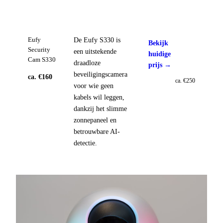
De Eufy S330 is
Eufy
Bekijk
Security
een uitstekende
huidige
Cam S330
draadloze
prijs →
beveiligingscamera
ca. €160
ca. €250
voor wie geen
kabels wil leggen,
dankzij het slimme
zonnepaneel en
betrouwbare AI-
detectie.