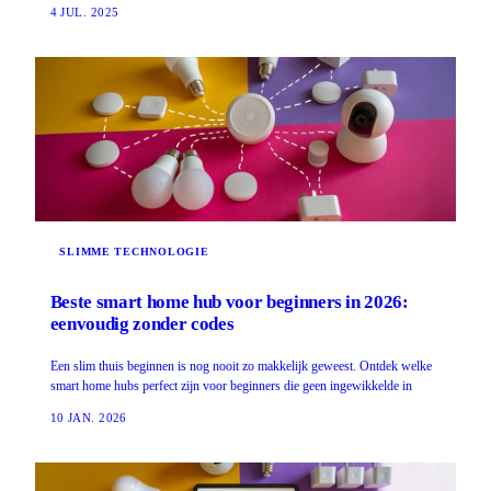
4 JUL. 2025
SLIMME TECHNOLOGIE
Beste smart home hub voor beginners in 2026:
eenvoudig zonder codes
Een slim thuis beginnen is nog nooit zo makkelijk geweest. Ontdek welke
smart home hubs perfect zijn voor beginners die geen ingewikkelde in
10 JAN. 2026