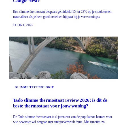
Google Nest?
Een slimme thermostaat bespaart gemiddeld 15 tot 23% op je stookkosten -
maar alleen als je hem goed instelt en hij past bij je verwarmingss
11 OKT. 2025
SLIMME TECHNOLOGIE
Tado slimme thermostaat review 2026: is dit de
beste thermostaat voor jouw woning?
De Tado slimme thermostaat is al jaren een van de populairste keuzes voor
wie bewuster wil omgaan met energieverbruik thuis. Met functies zo