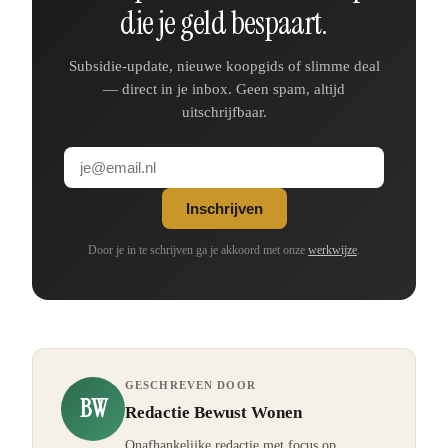
die je geld bespaart.
Subsidie-update, nieuwe koopgids of slimme deal
— direct in je inbox. Geen spam, altijd
uitschrijfbaar.
Inschrijven
Door je in te schrijven ga je akkoord met onze
werkwijze
.
GESCHREVEN DOOR
BW
Redactie Bewust Wonen
Onafhankelijke redactie met focus op