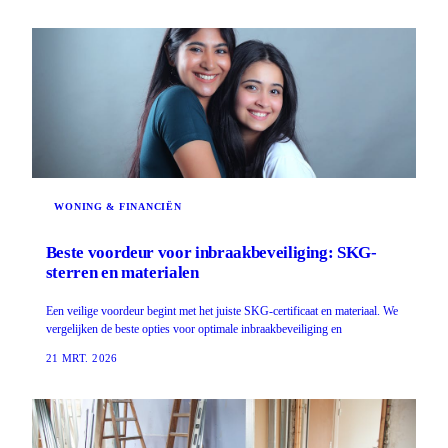
WONING & FINANCIËN
Beste voordeur voor inbraakbeveiliging: SKG-
sterren en materialen
Een veilige voordeur begint met het juiste SKG-certificaat en materiaal. We
vergelijken de beste opties voor optimale inbraakbeveiliging en
21 MRT. 2026