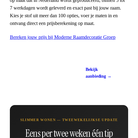
op maat dat in Nederland wordt geproduceerd, binnen 5 tot
7 werkdagen wordt geleverd en exact past bij jouw raam.
Kies je stof uit meer dan 100 opties, voer je maten in en
ontvang direct een prijsberekening op maat.
Bereken jouw prijs bij Moderne Raamdecoratie Groep
Bekijk bij Moderne
Bekijk
Raamdecoratie Groep
aanbieding →
ca. €50-€300
SLIMMER WONEN — TWEEWEKELIJKSE UPDATE
Eens per twee weken één tip