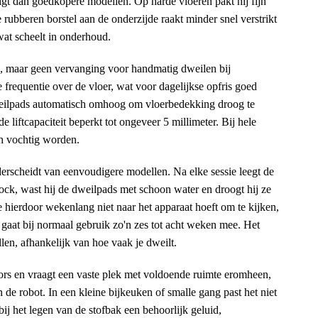
nigt dan goedkopere modellen. Op harde vloeren pakt hij fijn
 rubberen borstel aan de onderzijde raakt minder snel verstrikt
 wat scheelt in onderhoud.
en, maar geen vervanging voor handmatig dweilen bij
frequentie over de vloer, wat voor dagelijkse opfris goed
e dweilpads automatisch omhoog om vloerbedekking droog te
e liftcapaciteit beperkt tot ongeveer 5 millimeter. Bij hele
ch vochtig worden.
derscheidt van eenvoudigere modellen. Na elke sessie leegt de
dock, wast hij de dweilpads met schoon water en droogt hij ze
 hierdoor wekenlang niet naar het apparaat hoeft om te kijken,
 gaat bij normaal gebruik zo'n zes tot acht weken mee. Het
len, afhankelijk van hoe vaak je dweilt.
fors en vraagt een vaste plek met voldoende ruimte eromheen,
 de robot. In een kleine bijkeuken of smalle gang past het niet
bij het legen van de stofbak een behoorlijk geluid,