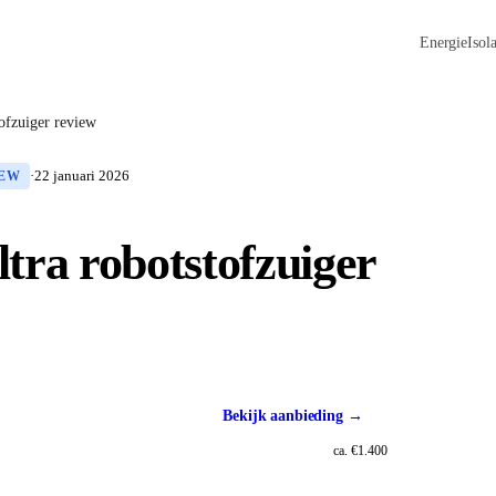
Energie
Isola
ofzuiger review
·
22 januari 2026
IEW
tra robotstofzuiger
Bekijk aanbieding →
ca. €1.400