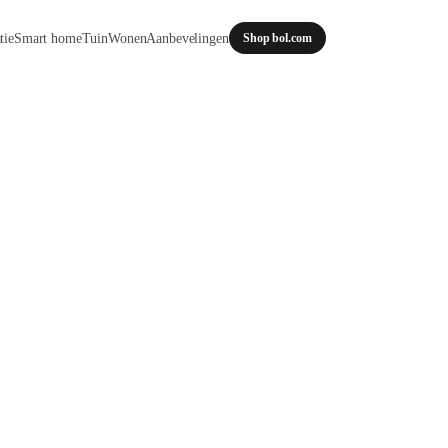
tie
Smart home
Tuin
Wonen
Aanbevelingen
Shop bol.com