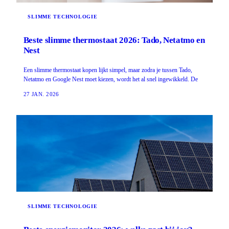
SLIMME TECHNOLOGIE
Beste slimme thermostaat 2026: Tado, Netatmo en
Nest
Een slimme thermostaat kopen lijkt simpel, maar zodra je tussen Tado,
Netatmo en Google Nest moet kiezen, wordt het al snel ingewikkeld. De
27 JAN. 2026
SLIMME TECHNOLOGIE