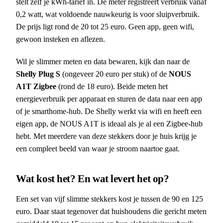
stelt zelf je kWh-tarief in. De meter registreert verbruik vanaf
0,2 watt, wat voldoende nauwkeurig is voor sluipverbruik.
De prijs ligt rond de 20 tot 25 euro. Geen app, geen wifi,
gewoon insteken en aflezen.
Wil je slimmer meten en data bewaren, kijk dan naar de
Shelly Plug S
(ongeveer 20 euro per stuk) of de
NOUS
A1T Zigbee
(rond de 18 euro). Beide meten het
energieverbruik per apparaat en sturen de data naar een app
of je smarthome-hub. De Shelly werkt via wifi en heeft een
eigen app, de NOUS A1T is ideaal als je al een Zigbee-hub
hebt. Met meerdere van deze stekkers door je huis krijg je
een compleet beeld van waar je stroom naartoe gaat.
Wat kost het? En wat levert het op?
Een set van vijf slimme stekkers kost je tussen de 90 en 125
euro. Daar staat tegenover dat huishoudens die gericht meten