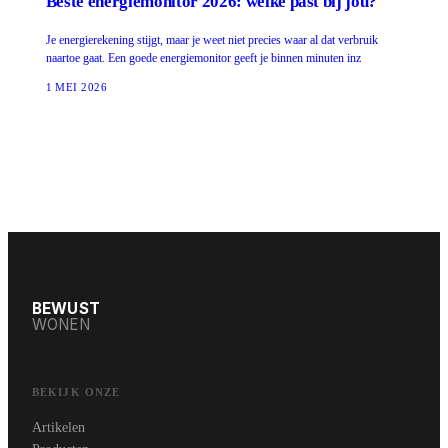
Beste energiemonitor 2026: welke past bij jou?
Je energierekening stijgt, maar je weet niet precies waar al dat verbruik
naartoe gaat. Een goede energiemonitor geeft je binnen minuten inz
1 MEI 2026
BEWUST
WONEN
BEKIJK ONZE
Artikelen