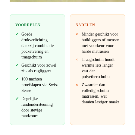
VOORDELEN
NADELEN
Goede
Minder geschikt voor
drukverlichting
buikliggers of mensen
dankzij combinatie
met voorkeur voor
pocketvering en
harde matrassen
traagschuim
Traagschuim houdt
Geschikt voor zowel
warmte iets langer
zij- als rugliggers
vast dan
polyetherschuim
100 nachten
proefslapen via Swiss
Zwaarder dan
Sense
volledig schuim
matrassen, wat
Degelijke
draaien lastiger maakt
randondersteuning
door stevige
randzones