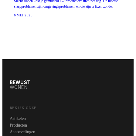
Slecht slapen kost je gemiddeld 1-2 productieve uren per dag. De meeste
slaapproblemen zijn omgevingsproblemen, en die zijn te fixen zonder
6 MEI 2026
BEWUST
WONEN
BEKIJK ONZE
Artikelen
Producten
Aanbevelingen