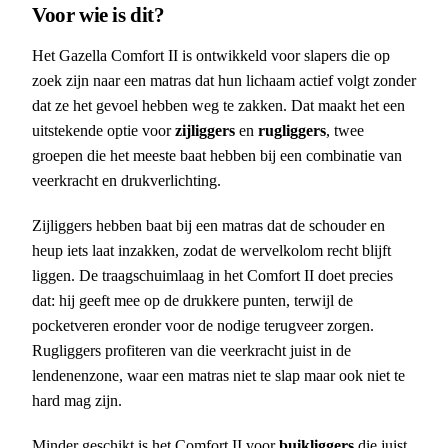
Voor wie is dit?
Het Gazella Comfort II is ontwikkeld voor slapers die op
zoek zijn naar een matras dat hun lichaam actief volgt zonder
dat ze het gevoel hebben weg te zakken. Dat maakt het een
uitstekende optie voor
zijliggers
en
rugliggers
, twee
groepen die het meeste baat hebben bij een combinatie van
veerkracht en drukverlichting.
Zijliggers hebben baat bij een matras dat de schouder en
heup iets laat inzakken, zodat de wervelkolom recht blijft
liggen. De traagschuimlaag in het Comfort II doet precies
dat: hij geeft mee op de drukkere punten, terwijl de
pocketveren eronder voor de nodige terugveer zorgen.
Rugliggers profiteren van die veerkracht juist in de
lendenenzone, waar een matras niet te slap maar ook niet te
hard mag zijn.
Minder geschikt is het Comfort II voor
buikliggers
die juist