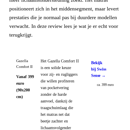
positioneert zich in het middensegment, maar levert
prestaties die je normaal pas bij duurdere modellen
verwacht. In deze review lees je wat je er echt voor
terugkrijgt.
Het Gazella Comfort II
Gazella
Bekijk
Comfort II
is een solide keuze
bij Swiss
voor zij- en rugliggers
Sense →
Vanaf 399
die willen profiteren
euro
ca. 399 euro
van pocketvering
(90x200
zonder de harde
cm)
aanvoel, dankzij de
traagschuimlaag die
het matras net dat
beetje zachter en
lichaamsvolgender