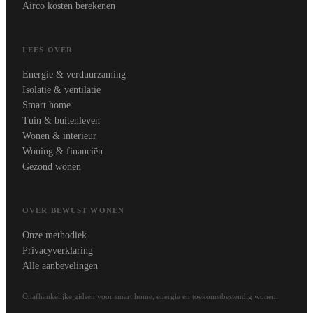
Airco kosten berekenen
LEES OVER
Energie & verduurzaming
Isolatie & ventilatie
Smart home
Tuin & buitenleven
Wonen & interieur
Woning & financiën
Gezond wonen
OVER BEWUST WONEN
Onze methodiek
Privacyverklaring
Alle aanbevelingen
Onafhankelijke gidsen voor smart home, energie en toekomstbestendig wonen.