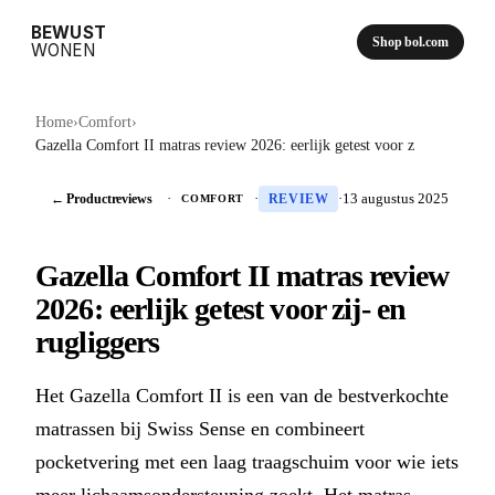
BEWUST
Shop bol.com
WONEN
Home
›
Comfort
›
Gazella Comfort II matras review 2026: eerlijk getest voor z
← Productreviews
·
·
·
13 augustus 2025
COMFORT
REVIEW
Gazella Comfort II matras review
2026: eerlijk getest voor zij- en
rugliggers
Het Gazella Comfort II is een van de bestverkochte
matrassen bij Swiss Sense en combineert
pocketvering met een laag traagschuim voor wie iets
meer lichaamsondersteuning zoekt. Het matras