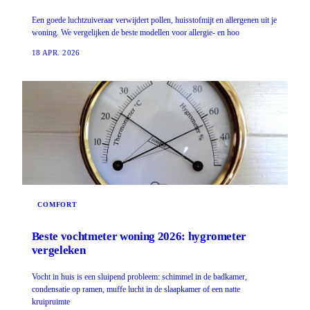
Een goede luchtzuiveraar verwijdert pollen, huisstofmijt en allergenen uit je
woning. We vergelijken de beste modellen voor allergie- en hoo
18 APR. 2026
COMFORT
Beste vochtmeter woning 2026: hygrometer
vergeleken
Vocht in huis is een sluipend probleem: schimmel in de badkamer,
condensatie op ramen, muffe lucht in de slaapkamer of een natte
kruipruimte