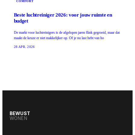
COMFORT
Beste luchtreiniger 2026: voor jouw ruimte en
budget
De markt voor luchtreinigers is de afgelopen jaren flink gegroeid, maar dat
maakt de keuze er niet makkelijker op. Of je nu last hebt van ho
28 APR. 2026
BEWUST
WONEN