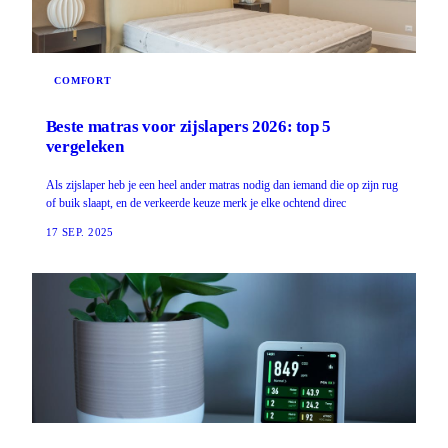
COMFORT
Beste matras voor zijslapers 2026: top 5
vergeleken
Als zijslaper heb je een heel ander matras nodig dan iemand die op zijn rug
of buik slaapt, en de verkeerde keuze merk je elke ochtend direc
17 SEP. 2025