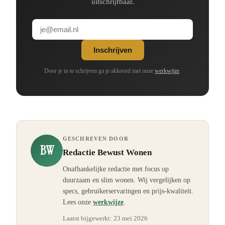
uitschrijfbaar.
Inschrijven
Door je in te schrijven ga je akkoord met onze
werkwijze
.
GESCHREVEN DOOR
BW
Redactie Bewust Wonen
Onafhankelijke redactie met focus op
duurzaam en slim wonen. Wij vergelijken op
specs, gebruikerservaringen en prijs-kwaliteit.
Lees onze
werkwijze
.
Laatst bijgewerkt:
23 mei 2026