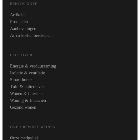
BEKIJK ONZE
Artikelen
Producten
Aanbevelingen
Airco kosten berekenen
LEES OVER
Energie & verduurzaming
Isolatie & ventilatie
Smart home
Tuin & buitenleven
Wonen & interieur
Woning & financiën
Gezond wonen
OVER BEWUST WONEN
Onze methodiek