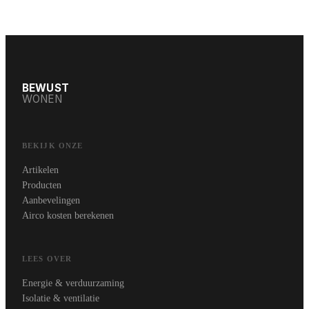
BEWUST
WONEN
BEKIJK ONZE
Artikelen
Producten
Aanbevelingen
Airco kosten berekenen
LEES OVER
Energie & verduurzaming
Isolatie & ventilatie