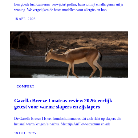
Een goede luchtzuiveraar verwijdert pollen, huisstofmijt en allergenen uit je
woning. We vergelijken de beste modellen voor allergie- en hoo
18 APR. 2026
COMFORT
Gazella Breeze I matras review 2026: eerlijk
getest voor warme slapers en zijslapers
De Gazella Breeze I is een koudschuimmatras dat zich richt op slapers die
het snel warm krijgen 's nachts. Met zijn AirFlow-structuur en ade
18 DEC. 2025