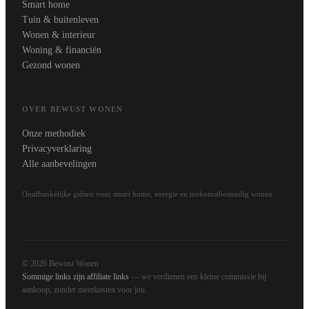
Smart home
Tuin & buitenleven
Wonen & interieur
Woning & financiën
Gezond wonen
OVER BEWUST WONEN
Onze methodiek
Privacyverklaring
Alle aanbevelingen
Onafhankelijke gidsen voor smart home, energie en toekomstbestendig wonen.
© 2026 Bewust Wonen
Sommige links zijn affiliate links
— we verdienen een kleine commissie bij
aankoop, zonder meerkosten voor jou.