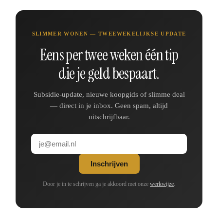
SLIMMER WONEN — TWEEWEKELIJKSE UPDATE
Eens per twee weken één tip
die je geld bespaart.
Subsidie-update, nieuwe koopgids of slimme deal
— direct in je inbox. Geen spam, altijd
uitschrijfbaar.
Inschrijven
Door je in te schrijven ga je akkoord met onze
werkwijze
.