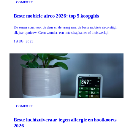
COMFORT
Beste mobiele airco 2026: top 5 koopgids
De zomer staat voor de deur en de vraag naar de beste mobiele airco stijgt
elk jaar opnieuw. Geen wonder: een hete slaapkamer of thuiswerkpl
1 AUG. 2025
COMFORT
Beste luchtzuiveraar tegen allergie en hooikoorts
2026