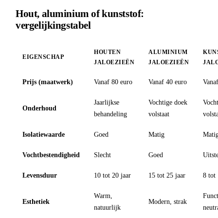
Hout, aluminium of kunststof:
vergelijkingstabel
HOUTEN
ALUMINIUM
KUN
EIGENSCHAP
JALOEZIEËN
JALOEZIEËN
JAL
Prijs (maatwerk)
Vanaf 80 euro
Vanaf 40 euro
Vanaf
Jaarlijkse
Vochtige doek
Voch
Onderhoud
behandeling
volstaat
volst
Isolatiewaarde
Goed
Matig
Mati
Vochtbestendigheid
Slecht
Goed
Uitst
Levensduur
10 tot 20 jaar
15 tot 25 jaar
8 tot
Warm,
Funct
Esthetiek
Modern, strak
natuurlijk
neutr