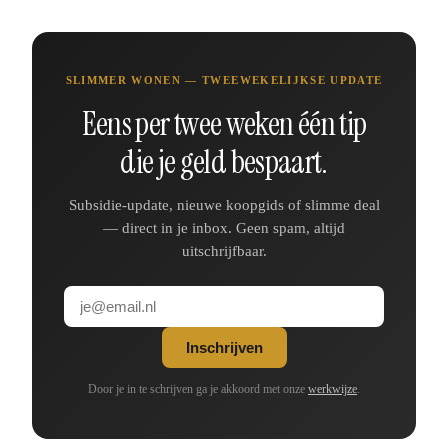
SLIMMER WONEN — TWEEWEKELIJKSE UPDATE
Eens per twee weken één tip
die je geld bespaart.
Subsidie-update, nieuwe koopgids of slimme deal
— direct in je inbox. Geen spam, altijd
uitschrijfbaar.
Inschrijven
Door je in te schrijven ga je akkoord met onze
werkwijze
.