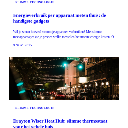
SLIMME TECHNOLOGIE
Energieverbruik per apparaat meten thuis: de
handigste gadgets
Wil je weten hoeveel stroom je apparaten verbruiken? Met slimme
meetapparaatjes zie je precies welke toestellen het meeste energie kosten. O
9 NOV. 2025
SLIMME TECHNOLOGIE
Drayton Wiser Heat Hub: slimme thermostaat
voor het gehele huis