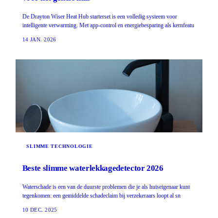
De Drayton Wiser Heat Hub starterset is een volledig systeem voor
intelligente verwarming. Met app-control en energiebesparing als kernfeatu
14 JAN. 2026
SLIMME TECHNOLOGIE
Beste slimme waterlekkagedetector 2026
Waterschade is een van de duurste problemen die je als huiseigenaar kunt
tegenkomen: een gemiddelde schadeclaim bij verzekeraars loopt al sn
10 DEC. 2025