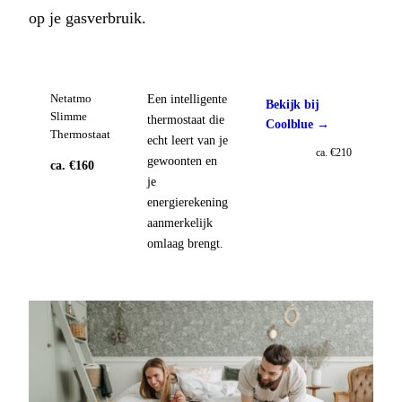
op je gasverbruik.
Een intelligente
Netatmo
Bekijk bij
Slimme
thermostaat die
Coolblue →
Thermostaat
echt leert van je
ca. €210
gewoonten en
ca. €160
je
energierekening
aanmerkelijk
omlaag brengt.