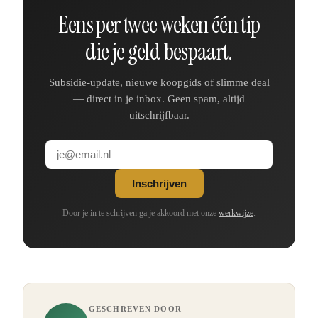
Eens per twee weken één tip
die je geld bespaart.
Subsidie-update, nieuwe koopgids of slimme deal
— direct in je inbox. Geen spam, altijd
uitschrijfbaar.
Inschrijven
Door je in te schrijven ga je akkoord met onze
werkwijze
.
GESCHREVEN DOOR