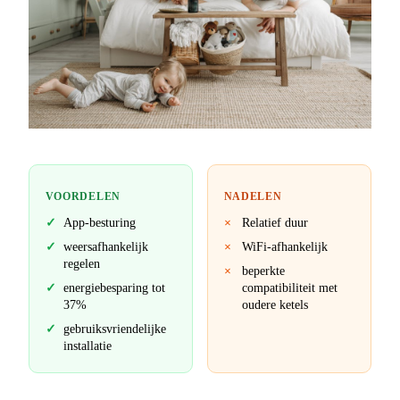
VOORDELEN
NADELEN
App-besturing
Relatief duur
weersafhankelijk
WiFi-afhankelijk
regelen
beperkte
energiebesparing tot
compatibiliteit met
37%
oudere ketels
gebruiksvriendelijke
installatie